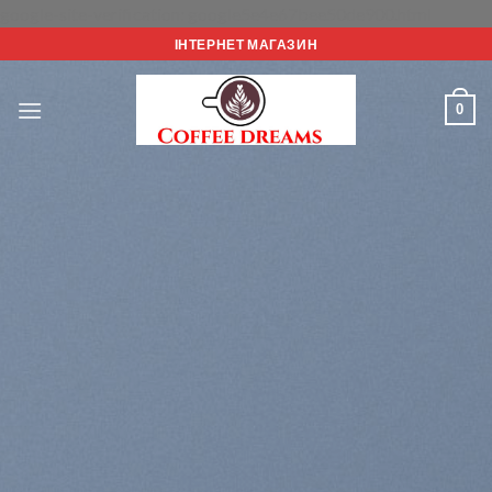
Перейт
google-site-verification: google5e4e67bee50de900.html
до
ІНТЕРНЕТ МАГАЗИН
вмісту
0