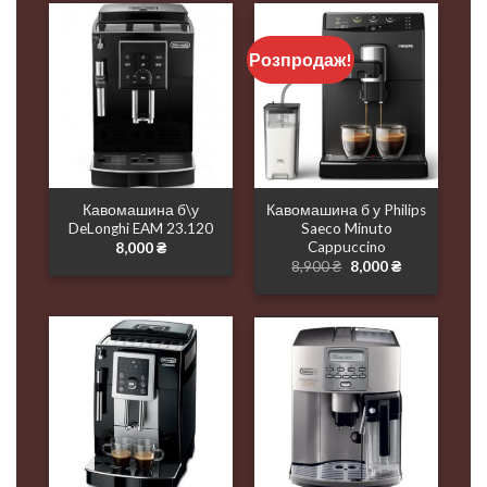
Розпродаж!
Кавомашина б\у
Кавомашина б у Philips
DeLonghi EAM 23.120
Saeco Minuto
Cappuccino
8,000
₴
Оригінальна
Поточна
8,900
₴
8,000
₴
ціна:
ціна:
8,900 ₴.
8,000 ₴.