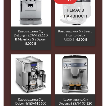
НЕМАЄ В
НАЯВНОСТІ
Кавомашина б\у
Кавомашина б у Saeco
DeLonghi ECAM 22.110
Incanto delux
B Magnifica S в Хромі
Оригінальна
Поточна
7,000
₴
6,500
₴
ціна:
ціна:
8,000
₴
7,000 ₴.
6,500 ₴.
Кавомашина б\у
Кавомашина б/у
DeLonghi ESAM 6600
DeLonghi ESAM 03.120