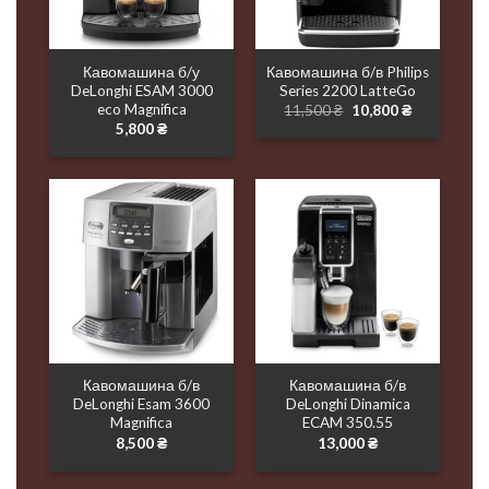
Кавомашина б/у
Кавомашина б/в Philips
DeLonghi ESAM 3000
Series 2200 LatteGo
eco Magnifica
Оригінальна
Поточна
11,500
₴
10,800
₴
ціна:
ціна:
5,800
₴
11,500 ₴.
10,800 ₴.
Кавомашина б/в
Кавомашина б/в
DeLonghi Esam 3600
DeLonghi Dinamica
Magnifica
ECAM 350.55
8,500
₴
13,000
₴