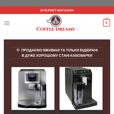
Перейт
google-site-verification: google5e4e67bee50de900.html
до
ІНТЕРНЕТ МАГАЗИН
вмісту
0
ПРОДАЄМО ВЖИВАНІ ТА ТІЛЬКИ ВІДІБРАНІ
В ДУЖЕ ХОРОШОМУ СТАНІ КАВОВАРКИ