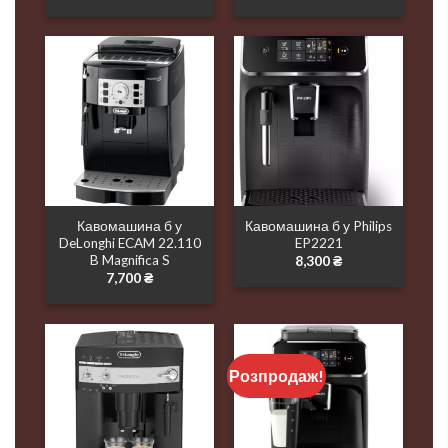
Кавомашина б у
Кавомашина б у Philips
DeLonghi ECAM 22.110
EP2221
B Magnifica S
8,300
₴
7,700
₴
Розпродаж!