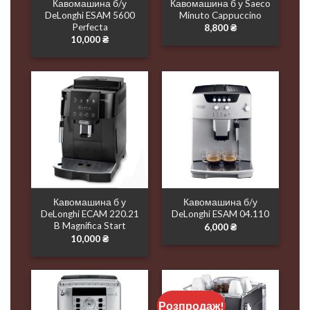
Кавомашина б/у
Кавомашина б у Saeco
DeLonghi ESAM 5600
Minuto Cappuccino
Perfecta
8,800
₴
10,000
₴
Кавомашина б у
Кавомашина б/у
DeLonghi ECAM 220.21
DeLonghi ESAM 04.110
B Magnifica Start
6,000
₴
10,000
₴
Розпродаж!