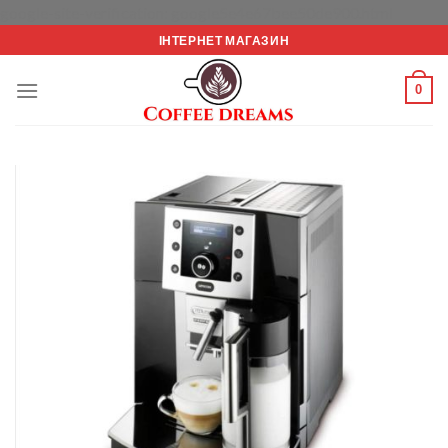
Перейт
google-site-verification: google5e4e67bee50de900.html
до
ІНТЕРНЕТ МАГАЗИН
вмісту
0