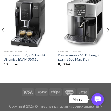
КАВОВІ АПАРАТИ
КАВОВІ АПАРАТИ
Кавомашина б/у DeLonghi
Кавомашина б/в DeLonghi
Dinamica ECAM 350.15
Esam 3600 Magnifica
10,000
₴
8,500
₴
Contac
Us
Copyright 2026 ©
Інтернет магазин кавових апаратів
>