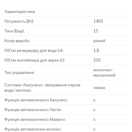
Характеристики
Потужність (Вт):
1450
Тиск (Бар):
15
Колір виробу:
різний
Об’єм резервуару для води (л):
1,8
Об’єм контейнера для зерен (г):
250
кнопочно-
Тип управління:
механічний
Cистема «Капучіно»: змішування паром
немає
води і молока:
Функція автоматичного Капучіно:
є
Функція автоматичного Латте:
є
Функція автоматичного Макіато:
є
Функція автоматичне молоко:
є