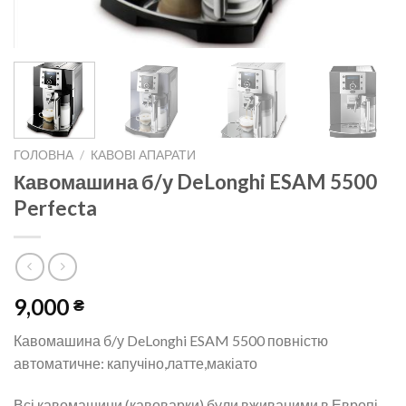
ГОЛОВНА
/
КАВОВІ АПАРАТИ
Кавомашина б/у DeLonghi ESAM 5500
Perfecta
9,000
₴
Кавомашина б/у DeLonghi ESAM 5500 повністю
автоматичне: капучіно,латте,макіато
Всі кавомашини (кавоварки) були вживаними в Европі,