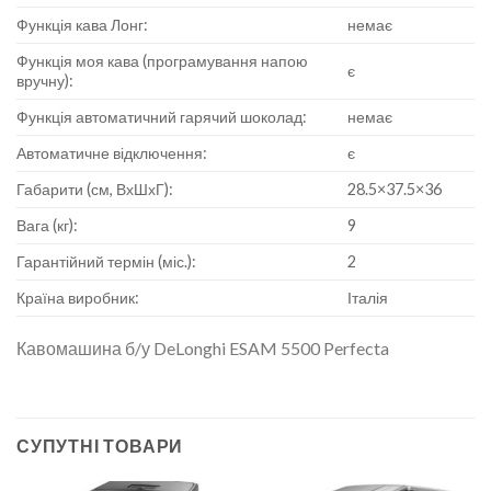
Функція кава Лонг:
немає
Функція моя кава (програмування напою
є
вручну):
Функція автоматичний гарячий шоколад:
немає
Автоматичне відключення:
є
Габарити (см, ВхШхГ):
28.5×37.5×36
Вага (кг):
9
Гарантійний термін (міс.):
2
Країна виробник:
Італія
Кавомашина б/у DeLonghi ESAM 5500 Perfecta
СУПУТНІ ТОВАРИ