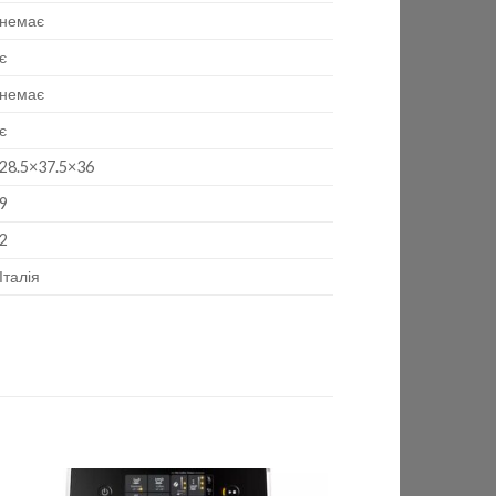
немає
є
немає
є
28.5×37.5×36
9
2
Італія