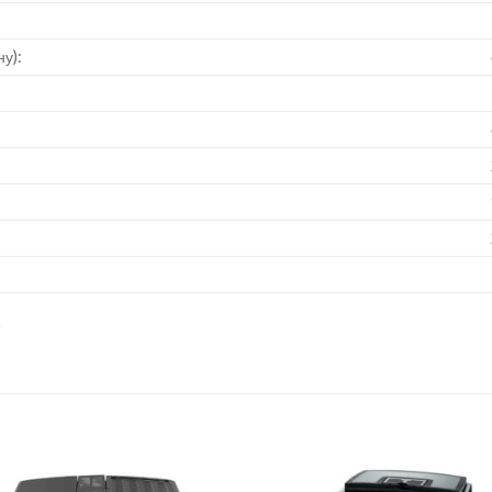
у):
o