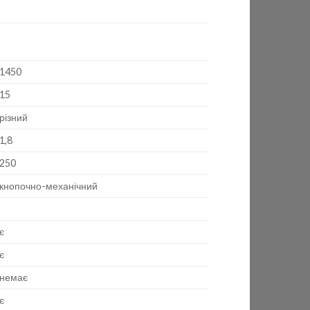
1450
15
різний
1,8
250
кнопочно-механічний
є
є
немає
є