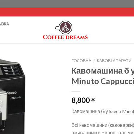
Перейти
.html
до
вмісту
АВКА
ГОЛОВНА
/
КАВОВІ АПАРАТИ
Кавомашина б у
Minuto Cappucc
8,800
₴
Кавомашина б/у Saeco Minut
Всі кавомашини (кавоварки)
вживаними в Европі, але ми