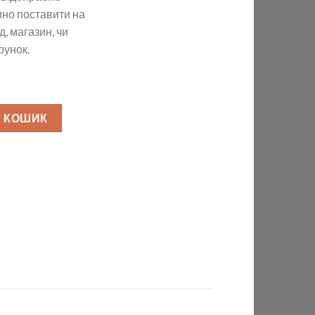
омно поставити на
д, магазин, чи
рунок.
Cappuccino кількість
В КОШИК