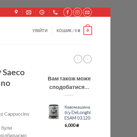
0
УВІЙТИ
КОШИК /
0
₴
 Saeco
Вам також може
ino
сподобатися…
Кавомашина
б/у DeLonghi
o Cappuccino
ESAM 03.120
6,000
₴
 були
 відбираємо