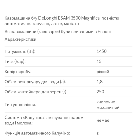
Кавомашина б/у DeLonghi ESAM 3500 Magnifica повністю
автоматичне: капучіно, латте, макіато
Всі кавомашини (кавоварки) були вживаними в Европі
Характеристики
Потужність (Вт):
1450
Тиск (Бар):
15
Колір виробу:
різний
Об’єм резервуару для води (л):
1,8
Об’єм контейнера для зерен (г):
250
кнопочно-
Тип управління:
механічний
Cистема «Капучіно»: змішування паром
немає
води і молока:
Функція автоматичного Капучіно:
є