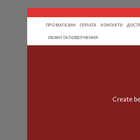
google-site-verification: google5e4e67bee50de900
ПРО МАГАЗИН
ОПЛАТА
КОНТАКТИ
ДОСТ
ОБМІН ТА ПОВЕРНЕННЯ
Create be