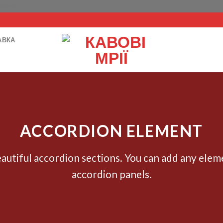
Перейти
.html
до
вмісту
АВКА
ACCORDION ELEMENT
autiful accordion sections. You can add any elem
accordion panels.