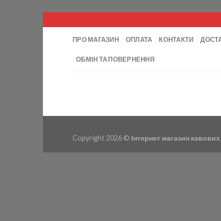
google-site-verification: google5e4e67bee50de900
ПРО МАГАЗИН
ОПЛАТА
КОНТАКТИ
ДОСТ
ОБМІН ТА ПОВЕРНЕННЯ
Copyright 2026 ©
Інтернет магазин кавових