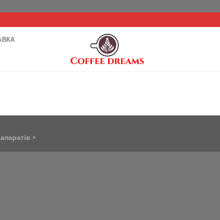
Перейти
.html
до
вмісту
АВКА
 апаратів
>