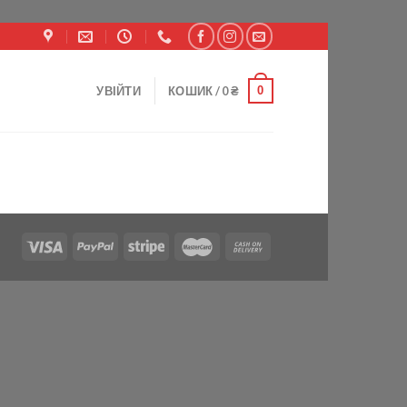
0
УВІЙТИ
КОШИК /
0
₴