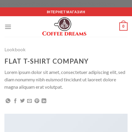
Перейт
google-site-verification: google5e4e67bee50de900.html
до
ІНТЕРНЕТ МАГАЗИН
вмісту
0
Lookbook
FLAT T-SHIRT COMPANY
Lorem ipsum dolor sit amet, consectetuer adipiscing elit, sed
diam nonummy nibh euismod tincidunt ut laoreet dolore
magna aliquam erat volutpat.