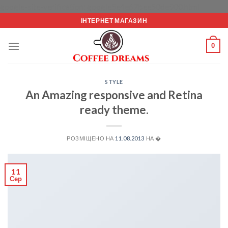
Перейт
google-site-verification: google5e4e67bee50de900.html
до
ІНТЕРНЕТ МАГАЗИН
вмісту
0
STYLE
An Amazing responsive and Retina
ready theme.
РОЗМІЩЕНО НА
11.08.2013
НА �
11
Сер