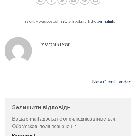
This entry was posted in
Style
. Bookmark the
permalink
.
ZVONKIY80
New Client Landed
Залишити відповідь
Ваша e-mail адреса не оприлюднюватиметься.
Обов’язкові поля позначені
*
Коментар
*