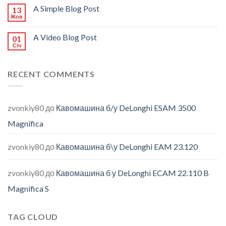
A Simple Blog Post
13
Жов
A Video Blog Post
01
Січ
RECENT COMMENTS
zvonkiy80
до
Кавомашина б/у DeLonghi ESAM 3500
Magnifica
zvonkiy80
до
Кавомашина б\у DeLonghi EAM 23.120
zvonkiy80
до
Кавомашина б у DeLonghi ECAM 22.110 B
Magnifica S
TAG CLOUD