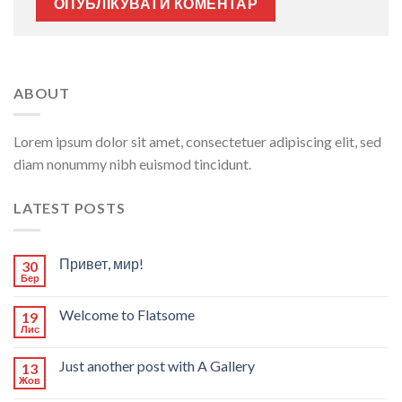
ABOUT
Lorem ipsum dolor sit amet, consectetuer adipiscing elit, sed
diam nonummy nibh euismod tincidunt.
LATEST POSTS
Привет, мир!
30
Бер
Welcome to Flatsome
19
Лис
Just another post with A Gallery
13
Жов