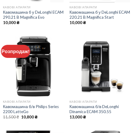
КАВОВІ АПАРАТИ
КАВОВІ АПАРАТИ
Кавомашина б у DeLonghi ECAM
Кавомашина б у DeLonghi ECAM
290.21 B Magnifica Evo
220.21 B Magnifica Start
10,000
₴
10,000
₴
Розпродаж!
КАВОВІ АПАРАТИ
КАВОВІ АПАРАТИ
Кавомашина б/в Philips Series
Кавомашина б/в DeLonghi
2200 LatteGo
Dinamica ECAM 350.55
Оригінальна
Поточна
11,500
₴
10,800
₴
13,000
₴
ціна:
ціна:
11,500 ₴.
10,800 ₴.