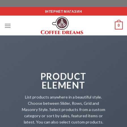
Перейт
google-site-verification: google5e4e67bee50de900.html
до
ІНТЕРНЕТ МАГАЗИН
вмісту
0
PRODUCT
ELEMENT
List products anywhere in a beautiful style.
Choose between Slider, Rows, Grid and
Masonry Style. Select products from a custom
category or sort by sales, featured items or
latest. You can also select custom products.