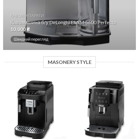
КАВОВІ АПАРАТИ
Кавомашина б/у DeLonghi ESAM 5600 Perfecta
10,000
₴
Швидкий перегляд
MASONERY STYLE