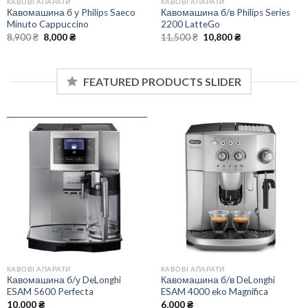
КАВОВІ АПАРАТИ
КАВОВІ АПАРАТИ
Кавомашина б у Philips Saeco
Кавомашина б/в Philips Series
Minuto Cappuccino
2200 LatteGo
Оригінальна
Поточна
Оригінальна
Поточна
8,900
₴
8,000
₴
11,500
₴
10,800
₴
ціна:
ціна:
ціна:
ціна:
8,900 ₴.
8,000 ₴.
11,500 ₴.
10,800 ₴.
FEATURED PRODUCTS SLIDER
КАВОВІ АПАРАТИ
КАВОВІ АПАРАТИ
Кавомашина б/у DeLonghi
Кавомашина б/в DeLonghi
ESAM 5600 Perfecta
ESAM 4000 eko Magnifica
10,000
₴
6,000
₴