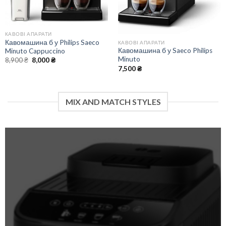
КАВОВІ АПАРАТИ
Кавомашина б у Philips Saeco
КАВОВІ АПАРАТИ
Кавомашина б у Saeco Philips
Minuto Cappuccino
Minuto
Оригінальна
Поточна
8,900
₴
8,000
₴
ціна:
ціна:
7,500
₴
8,900 ₴.
8,000 ₴.
MIX AND MATCH STYLES