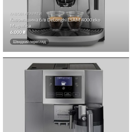
КАВОВІ АПАРАТИ
Кавомашина б/в DeLonghi ESAM 4000 eko
Magnifica
6,000
₴
Швидкий перегляд